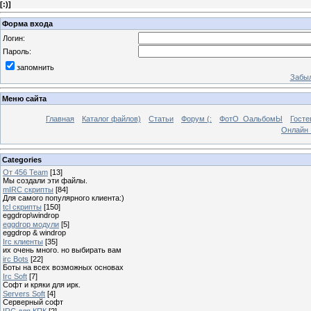
[
:)
]
Форма входа
Логин:
Пароль:
запомнить
Забыл
Меню сайта
Главная
Каталог файлов)
Статьи
Форум (:
ФотО_ОальбомЫ
Госте
Онлайн 
Categories
От 456 Team
[13]
Мы создали эти файлы.
mIRC скрипты
[84]
Для самого популярного клиента:)
tcl скрипты
[150]
eggdrop\windrop
eggdrop модули
[5]
eggdrop & windrop
Irc клиенты
[35]
их очень много. но выбирать вам
irc Bots
[22]
Боты на всех возможных основах
Irc Soft
[7]
Софт и кряки для ирк.
Servers Soft
[4]
Серверный софт
IRC для КПК
[2]