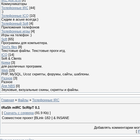
Коммуникаторы
Телефонные IRC
[44]
:)
Телефонные ICQ
[10]
Сидим в аське всегда:)
Телефонный Soft
[4]
Приложения телефонов
Телефонные игры
[4]
Игры на телефон :)
Soft
[65]
Программы для компьютера.
Text's files
[8]
Текстовые файлы. Текстовые проги итд.
ICQ
[14]
Soft & Clients
Кряки
[3]
для различных программ.
Web
[15]
PHP, MySQL, Ucoz скрипты, форумы, сайты, шаблоны.
Разное
[3]
Разное
Для NBS
[0]
Звуковые, визуальные скины, скрипты и файлы.
Главная
»
Файлы
»
Телефонные IRC
tRaSh mIRC ScRIpT 0.1
[
Скачать с сервера
(91.9 Kb) ]
Совместное проект [BLink-182-] & INSANE
Добавлять комментарии могу
[
Р