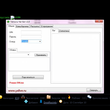
апустить
Категория:
ICQ
|
Просмотров: 2498 |
Загрузок: 844 |
Рейтинг : 3.0 |
Проголосовало: 
Добавил:
DmitRexInfo
|
Дата:
10 Сентября 10