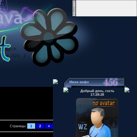
Мини инфо
Добрый день, гость
17:28:28
Страницы:
1
2
»