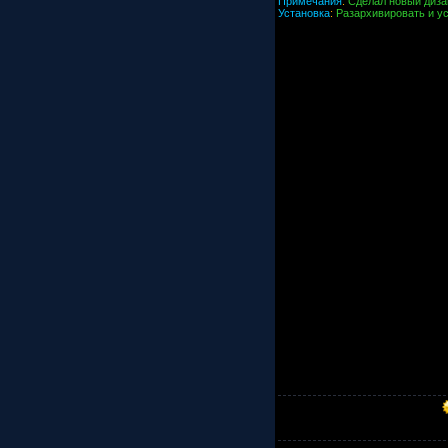
Примечания
:
Сделал новый диза
Установка
:
Разархивировать и у