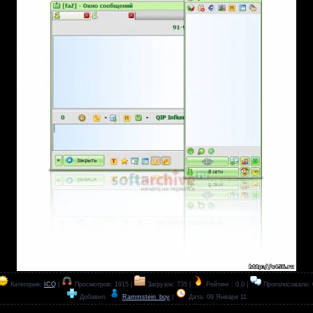
Категория:
ICQ
|
Просмотров: 1915 |
Загрузок: 735 |
Рейтинг : 0.0 |
Проголосовало: 
Добавил:
Rammstein_boy
|
Дата:
09 Января 11