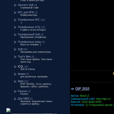
Софт и кряки для ирк.
Servers Soft
[4]
Серверный софт
IRC для КПК
[2]
Коммуникаторы
Телефонные IRC
[44]
:)
Телефонные ICQ
[10]
Сидим в аське всегда:)
Телефонный Soft
[4]
Приложения телефонов
Телефонные игры
[4]
Игры на телефон :)
Soft
[65]
Программы для компьютера.
Text's files
[8]
Текстовые файлы. Текстовые
проги итд.
ICQ
[14]
Soft & Clients
Кряки
[3]
для различных программ.
Web
[15]
PHP, MySQL, Ucoz скрипты,
форумы, сайты, шаблоны.
QIP 2010
Разное
[3]
Разное
Автор
:
Ilham Z.
Для NBS
Офицальный сайт
:
http://qip.ru/
[0]
Звуковые, визуальные скины,
Версия
:
2010 Build 4444
скрипты и файлы.
Установка
:
1) Открываем архив 