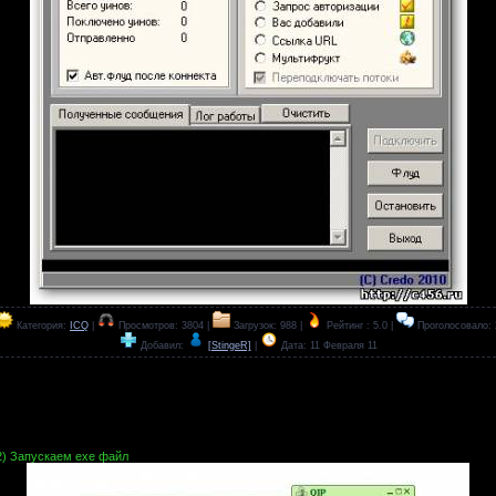
Категория:
ICQ
|
Просмотров: 3804 |
Загрузок: 988 |
Рейтинг : 5.0 |
Проголосовало: 
Добавил:
[StingeR]
|
Дата:
11 Февраля 11
2) Запускаем ехе файл