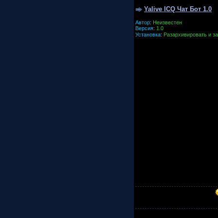
Yalive ICQ Чат Бот 1.0
Автор
:
Неизвестен
Версия
:
1.0
Установка
:
Разархивировать и з