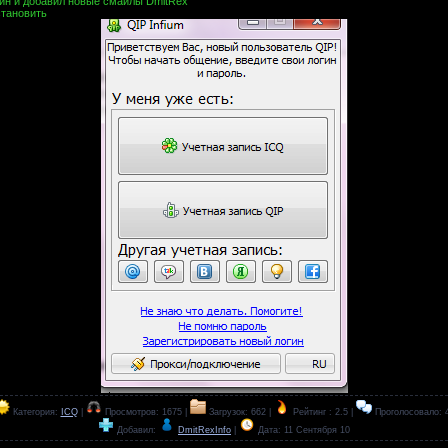
йн и добавил новые смаилы DmitRex
становить
Категория:
ICQ
|
Просмотров: 1675 |
Загрузок: 662 |
Рейтинг : 2.5 |
Проголосовало: 
Добавил:
DmitRexInfo
|
Дата:
11 Сентября 10