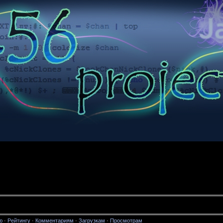
ю
·
Рейтингу
·
Комментариям
·
Загрузкам
·
Просмотрам