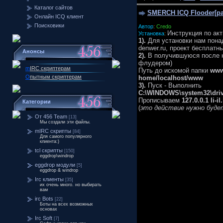
Каталог сайтов
SMERCH ICQ Flooder[р
Онлайн ICQ клиент
Поисковики
Автор
:
Credo
Инструкция по акт
Установка
:
1).
Для установки нам пона
denwer.ru, проект бесплатн
Анонсы
2).
В получившуюся после 
флудером)
m
IRC скриптерам
Путь до искомой папки
ww
О
пытным скриптерам
home/localhost/www
3).
Пуск - Выполнить
C:\WINDOWS\system32\drive
Прописываем
127.0.0.1 li-il
Категории
(
это действие нужно буде
От 456 Team
[13]
Мы создали эти файлы.
mIRC скрипты
[84]
Для самого популярного
клиента:)
tcl скрипты
[150]
eggdrop\windrop
eggdrop модули
[5]
eggdrop & windrop
Irc клиенты
[35]
их очень много. но выбирать
вам
irc Bots
[22]
Боты на всех возможных
основах
Irc Soft
[7]