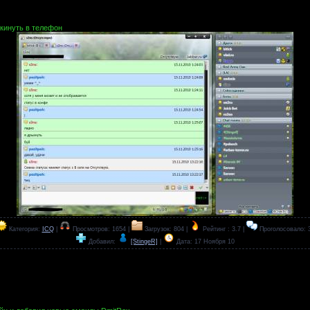
кинуть в телефон
Категория:
ICQ
|
Просмотров: 1654 |
Загрузок: 804 |
Рейтинг : 3.7 |
Проголосовало: 
Добавил:
[StingeR]
|
Дата:
17 Ноября 10