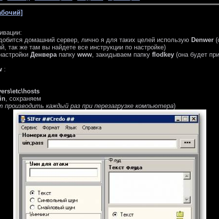
абочий]
ивации:
добится домашний сервер, лично я для таких целей использую
Denwer
(
ый, так же там вы найдете все инструкции по настройке)
настройки
Денвера
папку
www
, закидываем папку
flodkey
(она будет при
w
:
rs\etc\hosts
.in
, сохраняем
т производить каждый раз при перезагрузке компьютера
)