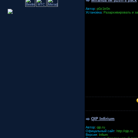
Miranda IM pztrn's pack
Автор
:
p0z1tr0n
Установка
:
Разархивировать и за
QIP Infirium
Автор
:
qip.ru
Офицальный сайт
:
http://qip.ru
Версия
:
Infium