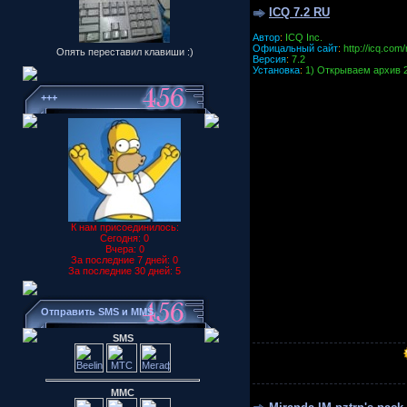
ICQ 7.2 RU
Автор
:
ICQ Inc.
Офицальный сайт
:
http://icq.com/
Опять переставил клавиши :)
Версия
:
7.2
Установка
:
1) Открываем архив 
+++
К нам присоединилось:
Сегодня: 0
Вчера: 0
За последние 7 дней: 0
За последние 30 дней: 5
Отправить SMS и MMS
SMS
ММС