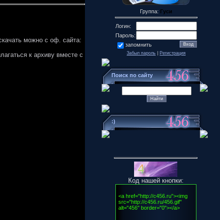
Группа:
Гуси
Логин:
Пароль:
скачать можно с оф. сайта:
запомнить
Забыл пароль
|
Регистрация
лагаться к архиву вместе с
Поиск по сайту
:)
Код нашей кнопки: