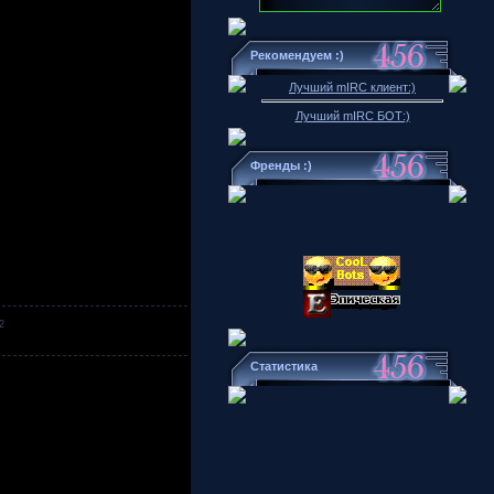
Рекомендуем :)
Лучший mIRC клиент:)
Лучший mIRC БОТ:)
Френды :)
2
Статистика