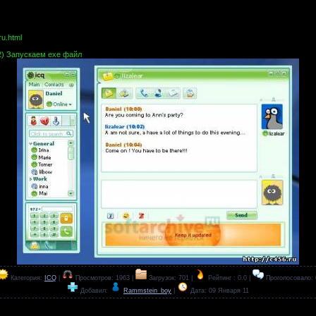
ru.html
2) Запускаем ехе файл
Категория:
ICQ
|
Просмотров: 1963 |
Загрузок: 701 |
Рейтинг : 0.0 |
Проголосовало: 
Добавил:
Rammstein_boy
|
Дата:
09 Января 11