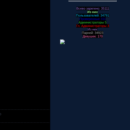
Всево зарегено: 35111
Из них
Пользователей: 34791
Проверенные 311
Администраторы 5
Гл. Администраторы 3
Из них
Парней: 34923
Девушек: 170
0