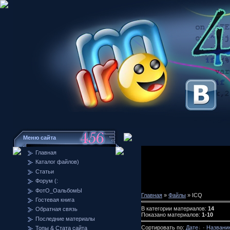
Меню сайта
Главная
Каталог файлов)
Статьи
Форум (:
ФотО_ОальбомЫ
Главная
»
Файлы
» ICQ
Гостевая книга
В категории материалов:
14
Обратная связь
Показано материалов:
1-10
Последние материалы
Сортировать по:
Дате
·
Названи
Топы & Стата сайта