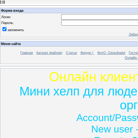
[
:)
]
Форма входа
Логин:
Пароль:
запомнить
Забыл
Меню сайта
Главная
Каталог файлов)
Статьи
Форум (:
ФотО_ОальбомЫ
Госте
Онлайн 
Онлайн клиент
Мини хелп для люде
ор
Account/Pas
New user 