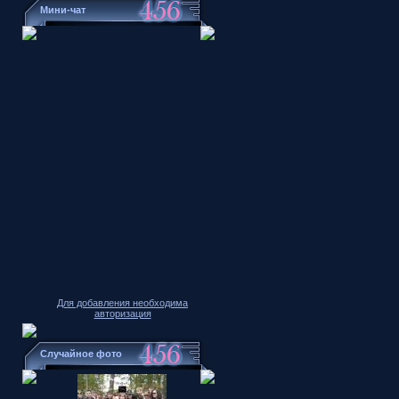
Мини-чат
Для добавления необходима
авторизация
Случайное фото