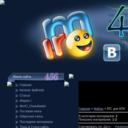
Меню сайта
Главная
Каталог файлов)
Статьи
Форум (:
ФотО_ОальбомЫ
Главная
»
Файлы
» IRC для КПК
Гостевая книга
В категории материалов:
2
Обратная связь
Показано материалов:
1-2
Последние материалы
Сортировать по:
Дате
·
Названи
Топы & Стата сайта