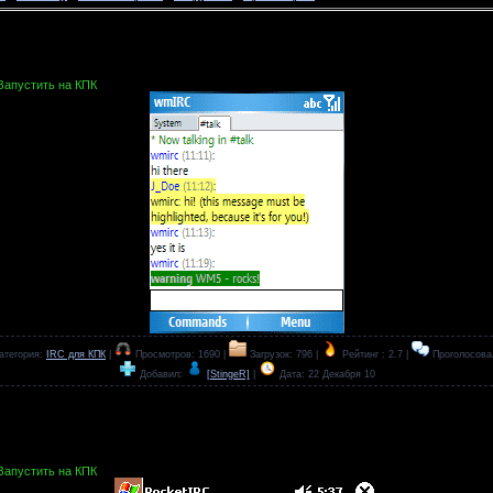
 Запустить на КПК
атегория:
IRC для КПК
|
Просмотров: 1690 |
Загрузок: 796 |
Рейтинг : 2.7 |
Проголосова
Добавил:
[StingeR]
|
Дата:
22 Декабря 10
 Запустить на КПК