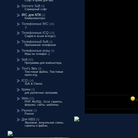
Софт и кряки для ирк.
Servers Soft
[4]
Серверный софт
IRC для КПК
[2]
Коммуникаторы
Телефонные IRC
[44]
:)
Телефонные ICQ
[10]
Сидим в аське всегда:)
Телефонный Soft
[4]
Приложения телефонов
Телефонные игры
[4]
Игры на телефон :)
Soft
[65]
Программы для компьютера.
Text's files
[8]
Текстовые файлы. Текстовые
проги итд.
ICQ
[14]
Soft & Clients
Кряки
[3]
для различных программ.
Web
[15]
К
PHP, MySQL, Ucoz скрипты,
форумы, сайты, шаблоны.
Разное
[3]
Разное
Для NBS
[0]
Звуковые, визуальные скины,
скрипты и файлы.