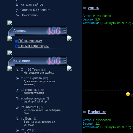
Каталог сайтов
wmirc
Онлайн ICQ клиент
Поисковики
Автор
:
Неизвестен
Версия
:
2.0
Установка
:
1) Скинуть на КПК 2)
Анонсы
m
IRC скриптерам
О
пытным скриптерам
Категории
От 456 Team
[13]
Мы создали эти файлы.
mIRC скрипты
[84]
Для самого популярного
клиента:)
tcl скрипты
[150]
eggdrop\windrop
К
eggdrop модули
[5]
eggdrop & windrop
Irc клиенты
[35]
их очень много. но выбирать
Pocket Irc
вам
irc Bots
[22]
Автор
:
Неизвестен
Боты на всех возможных
Версия
:
1.1
основах
Установка
:
1) Скинуть на КПК 2)
Irc Soft
[7]