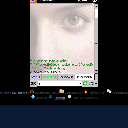
атегория:
IRC для КПК
|
Просмотров: 1608 |
Загрузок: 737 |
Рейтинг : 4.6 |
Проголосова
Добавил:
[StingeR]
|
Дата:
22 Декабря 10