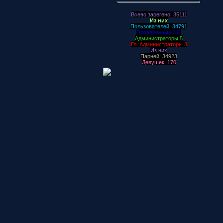
Всево зарегено: 35111
Из них
Пользователей: 34791
Проверенные 311
Администраторы 5
Гл. Администраторы 3
Из них
Парней: 34923
Девушек: 170