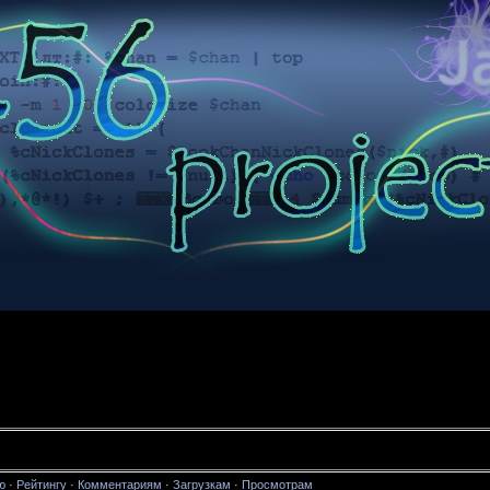
ю
·
Рейтингу
·
Комментариям
·
Загрузкам
·
Просмотрам