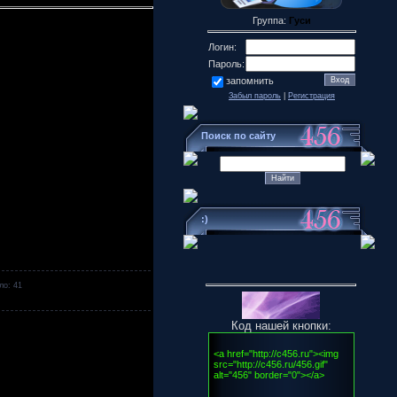
Группа:
Гуси
Логин:
Пароль:
запомнить
Забыл пароль
|
Регистрация
Поиск по сайту
:)
ло: 41
Код нашей кнопки: