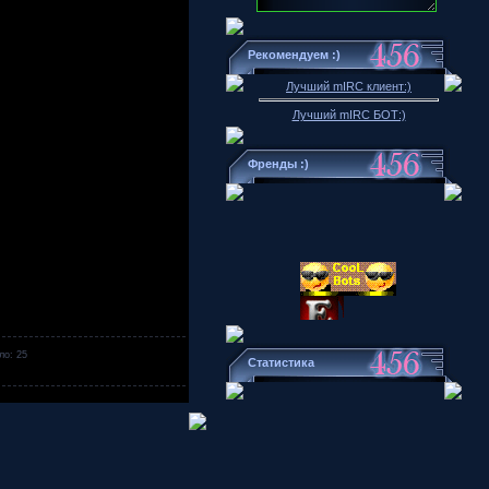
Рекомендуем :)
Лучший mIRC клиент:)
Лучший mIRC БОТ:)
Френды :)
ло: 25
Статистика