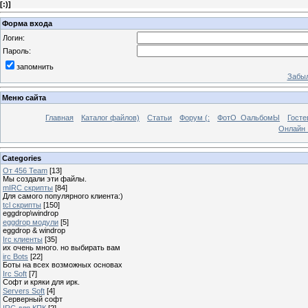
[
:)
]
Форма входа
Логин:
Пароль:
запомнить
Забыл
Меню сайта
Главная
Каталог файлов)
Статьи
Форум (:
ФотО_ОальбомЫ
Госте
Онлайн 
Categories
От 456 Team
[13]
Мы создали эти файлы.
mIRC скрипты
[84]
Для самого популярного клиента:)
tcl скрипты
[150]
eggdrop\windrop
eggdrop модули
[5]
eggdrop & windrop
Irc клиенты
[35]
их очень много. но выбирать вам
irc Bots
[22]
Боты на всех возможных основах
Irc Soft
[7]
Софт и кряки для ирк.
Servers Soft
[4]
Серверный софт
IRC для КПК
[2]