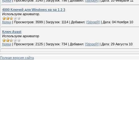
Кряки
|
Просмотров:
3145
|
Загрузок:
798
|
Добавил:
[StingeR]
|
Дата:
10 Февраля 11
4000 Ключей для Windows xp sp 1 2 3
Используем архиватор.
Кряки
|
Просмотров:
3599
|
Загрузок:
1114
|
Добавил:
[StingeR]
|
Дата:
04 Ноября 10
Ключ Avast
Используем архиватор
Кряки
|
Просмотров:
2125
|
Загрузок:
734
|
Добавил:
[StingeR]
|
Дата:
29 Августа 10
Полная версия сайта