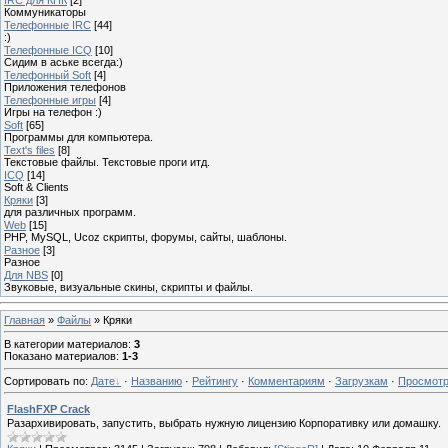
Коммуникаторы
Телефонные IRC
[44]
:)
Телефонные ICQ
[10]
Сидим в аське всегда:)
Телефонный Soft
[4]
Приложения телефонов
Телефонные игры
[4]
Игры на телефон :)
Soft
[65]
Программы для компьютера.
Text's files
[8]
Текстовые файлы. Текстовые проги итд.
ICQ
[14]
Soft & Clients
Кряки
[3]
для различных программ.
Web
[15]
PHP, MySQL, Ucoz скрипты, форумы, сайты, шаблоны.
Разное
[3]
Разное
Для NBS
[0]
Звуковые, визуальные скины, скрипты и файлы.
Главная
»
Файлы
» Кряки
В категории материалов
:
3
Показано материалов
:
1-3
Сортировать по
:
Дате
·
Названию
·
Рейтингу
·
Комментариям
·
Загрузкам
·
Просмот
FlashFXP Crack
Разархивировать, запустить, выбрать нужную лицензию Корпоративку или домашку.