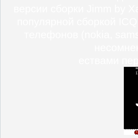
версии сборки Jimm by X
популярной сборкой ICQ
телефонов (nokia, sams
несомне
ествами пер