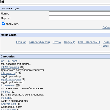
[
:)
]
Форма входа
Логин:
Пароль:
запомнить
Забыл
Меню сайта
Главная
Каталог файлов)
Статьи
Форум (:
ФотО_ОальбомЫ
Госте
Онлайн 
Categories
От 456 Team
[13]
Мы создали эти файлы.
mIRC скрипты
[84]
Для самого популярного клиента:)
tcl скрипты
[150]
eggdrop\windrop
eggdrop модули
[5]
eggdrop & windrop
Irc клиенты
[35]
их очень много. но выбирать вам
irc Bots
[22]
Боты на всех возможных основах
Irc Soft
[7]
Софт и кряки для ирк.
Servers Soft
[4]
Серверный софт
IRC для КПК
[2]