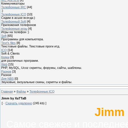
Коммуникаторы
Телефонные IRC
[44]
:)
Телефонные ICQ
[10]
Сидим в аське всегда:)
Телефонный Soft
[4]
Приложения телефонов
Телефонные игры
[4]
Игры на телефон :)
Soft
[65]
Программы для компьютера.
Text's files
[8]
Текстовые файлы. Текстовые проги итд.
ICQ
[14]
Soft & Clients
Кряки
[3]
для различных программ.
Web
[15]
PHP, MySQL, Ucoz скрипты, форумы, сайты, шаблоны.
Разное
[3]
Разное
Для NBS
[0]
Звуковые, визуальные скины, скрипты и файлы.
Главная
»
Файлы
»
Телефонные ICQ
Jimm by XaTTaB
[ ·
Скачать удаленно
(245 kb) ]
Jimm 
Самое свежее и последне