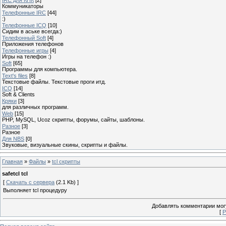
Коммуникаторы
Телефонные IRC
[44]
:)
Телефонные ICQ
[10]
Сидим в аське всегда:)
Телефонный Soft
[4]
Приложения телефонов
Телефонные игры
[4]
Игры на телефон :)
Soft
[65]
Программы для компьютера.
Text's files
[8]
Текстовые файлы. Текстовые проги итд.
ICQ
[14]
Soft & Clients
Кряки
[3]
для различных программ.
Web
[15]
PHP, MySQL, Ucoz скрипты, форумы, сайты, шаблоны.
Разное
[3]
Разное
Для NBS
[0]
Звуковые, визуальные скины, скрипты и файлы.
Главная
»
Файлы
»
tcl скрипты
safetcl tcl
[
Скачать с сервера
(2.1 Kb) ]
Выполняет tcl процедуру
Добавлять комментарии могу
[
Р