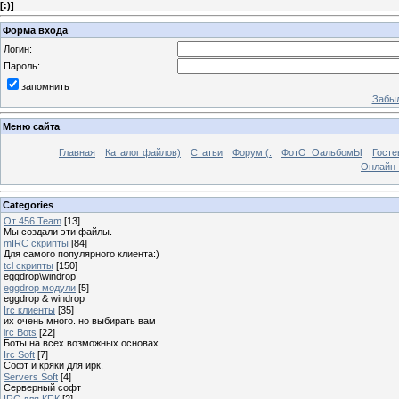
[
:)
]
Форма входа
Логин:
Пароль:
запомнить
Забыл
Меню сайта
Главная
Каталог файлов)
Статьи
Форум (:
ФотО_ОальбомЫ
Госте
Онлайн 
Categories
От 456 Team
[13]
Мы создали эти файлы.
mIRC скрипты
[84]
Для самого популярного клиента:)
tcl скрипты
[150]
eggdrop\windrop
eggdrop модули
[5]
eggdrop & windrop
Irc клиенты
[35]
их очень много. но выбирать вам
irc Bots
[22]
Боты на всех возможных основах
Irc Soft
[7]
Софт и кряки для ирк.
Servers Soft
[4]
Серверный софт
IRC для КПК
[2]