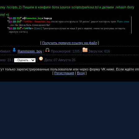
пку /scripts 2) Пишем в конфиге бота source scripts/parkour.tcl и делаем .rehash боту
те! =)
[
Получить прямую ссылку на файл
]
бавил:
Rammstein_boy
|
Просмотров: 1205 |
Загрузок: 616
ло: 23 |
|
Дата:
07 Августа 26
ут только зарегистрированные пользователи или через форму VK ниже. Если ждёте отв
[
Регистрация
|
Вход
]