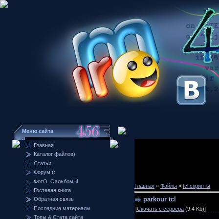
Меню сайта
Главная
Каталог файлов)
Статьи
Форум (:
ФотО_ОальбомЫ
Главная
»
Файлы
»
tcl скрипты
Гостевая книга
parkour tcl
Обратная связь
Последние материалы
[
Скачать с сервера
(9.4 Kb)]
Топы & Стата сайта