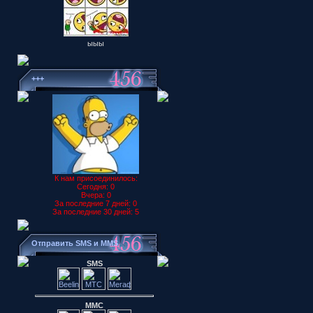
ыыы
+++
К нам присоединилось:
Сегодня: 0
Вчера: 0
За последние 7 дней: 0
За последние 30 дней: 5
Отправить SMS и MMS
SMS
ММС