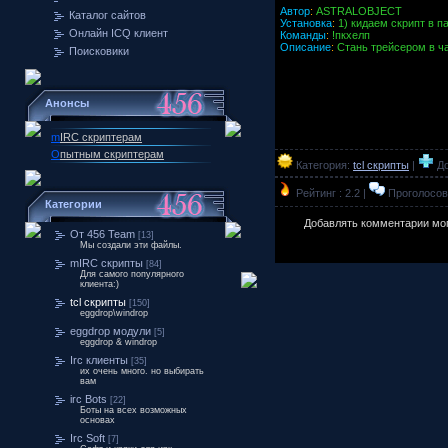
Автор
:
ASTRALOBJECT
Каталог сайтов
Установка
:
1) кидаем скрипт в па
Онлайн ICQ клиент
Команды
:
!пкхелп
Описание
:
Стань трейсером в ча
Поисковики
Анонсы
m
IRC скриптерам
О
пытным скриптерам
Категория:
tcl скрипты
|
До
Рейтинг : 2.2 |
Проголосова
Категории
Добавлять комментарии мог
От 456 Team
[13]
Мы создали эти файлы.
mIRC скрипты
[84]
Для самого популярного
клиента:)
tcl скрипты
[150]
eggdrop\windrop
eggdrop модули
[5]
eggdrop & windrop
Irc клиенты
[35]
их очень много. но выбирать
вам
irc Bots
[22]
Боты на всех возможных
основах
Irc Soft
[7]