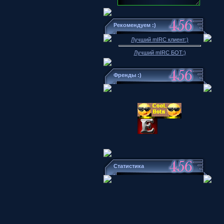
Рекомендуем :)
Лучший mIRC клиент:)
Лучший mIRC БОТ:)
Френды :)
Статистика