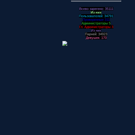
Всево зарегено: 35111
Из них
Пользователей: 34791
Проверенные 311
Администраторы 5
Гл. Администраторы 3
Из них
Парней: 34923
Девушек: 170