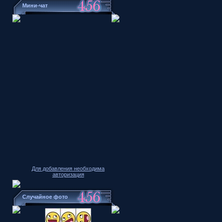
Мини-чат
Для добавления необходима
авторизация
Случайное фото