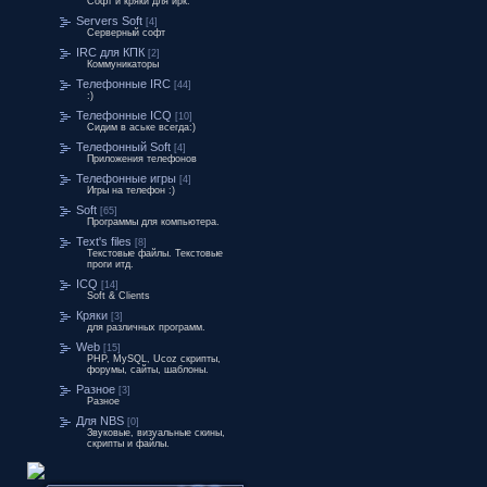
Софт и кряки для ирк.
Servers Soft
[4]
Серверный софт
IRC для КПК
[2]
Коммуникаторы
Телефонные IRC
[44]
:)
Телефонные ICQ
[10]
Сидим в аське всегда:)
Телефонный Soft
[4]
Приложения телефонов
Телефонные игры
[4]
Игры на телефон :)
Soft
[65]
Программы для компьютера.
Text's files
[8]
Текстовые файлы. Текстовые
проги итд.
ICQ
[14]
Soft & Clients
Кряки
[3]
для различных программ.
Web
[15]
PHP, MySQL, Ucoz скрипты,
форумы, сайты, шаблоны.
Разное
[3]
Разное
Для NBS
[0]
Звуковые, визуальные скины,
скрипты и файлы.