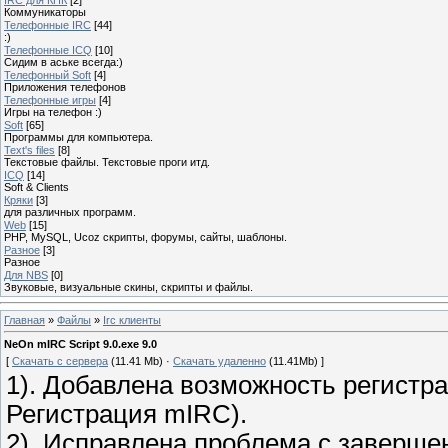
Коммуникаторы
Телефонные IRC
[44]
:)
Телефонные ICQ
[10]
Сидим в аське всегда:)
Телефонный Soft
[4]
Приложения телефонов
Телефонные игры
[4]
Игры на телефон :)
Soft
[65]
Программы для компьютера.
Text's files
[8]
Текстовые файлы. Текстовые проги итд.
ICQ
[14]
Soft & Clients
Кряки
[3]
для различных программ.
Web
[15]
PHP, MySQL, Ucoz скрипты, форумы, сайты, шаблоны.
Разное
[3]
Разное
Для NBS
[0]
Звуковые, визуальные скины, скрипты и файлы.
Главная
»
Файлы
»
Irc клиенты
NeOn mIRC Script 9.0.exe 9.0
[
Скачать с сервера
(11.41 Mb) ·
Скачать удаленно
(11.41Mb) ]
1). Добавлена возможность регистр
Регистрация mIRC).
2). Исправлена проблема с заверше