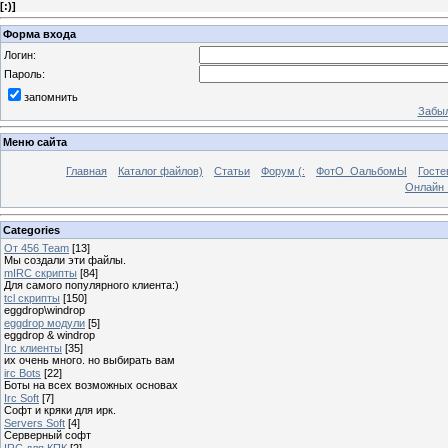
[
:)
]
Форма входа
Логин:
Пароль:
запомнить
Забыл
Меню сайта
Главная
Каталог файлов)
Статьи
Форум (:
ФотО_ОальбомЫ
Госте
Онлайн 
Categories
От 456 Team
[13]
Мы создали эти файлы.
mIRC скрипты
[84]
Для самого популярного клиента:)
tcl скрипты
[150]
eggdrop\windrop
eggdrop модули
[5]
eggdrop & windrop
Irc клиенты
[35]
их очень много. но выбирать вам
irc Bots
[22]
Боты на всех возможных основах
Irc Soft
[7]
Софт и кряки для ирк.
Servers Soft
[4]
Серверный софт
IRC для КПК
[2]