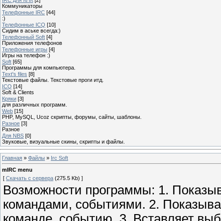
Коммуникаторы
Телефонные IRC
[44]
:)
Телефонные ICQ
[10]
Сидим в аське всегда:)
Телефонный Soft
[4]
Приложения телефонов
Телефонные игры
[4]
Игры на телефон :)
Soft
[65]
Программы для компьютера.
Text's files
[8]
Текстовые файлы. Текстовые проги итд.
ICQ
[14]
Soft & Clients
Кряки
[3]
для различных программ.
Web
[15]
PHP, MySQL, Ucoz скрипты, форумы, сайты, шаблоны.
Разное
[3]
Разное
Для NBS
[0]
Звуковые, визуальные скины, скрипты и файлы.
Главная
»
Файлы
»
Irc Soft
mIRC menu
[
Скачать с сервера
(275.5 Kb) ]
Возможности программы: 1. Показыв
командами, событиями. 2. Показыва
команде, событию. 3. Вставляет вы