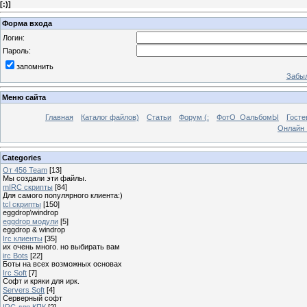
[
:)
]
Форма входа
Логин:
Пароль:
запомнить
Забыл
Меню сайта
Главная
Каталог файлов)
Статьи
Форум (:
ФотО_ОальбомЫ
Госте
Онлайн 
Categories
От 456 Team
[13]
Мы создали эти файлы.
mIRC скрипты
[84]
Для самого популярного клиента:)
tcl скрипты
[150]
eggdrop\windrop
eggdrop модули
[5]
eggdrop & windrop
Irc клиенты
[35]
их очень много. но выбирать вам
irc Bots
[22]
Боты на всех возможных основах
Irc Soft
[7]
Софт и кряки для ирк.
Servers Soft
[4]
Серверный софт
IRC для КПК
[2]