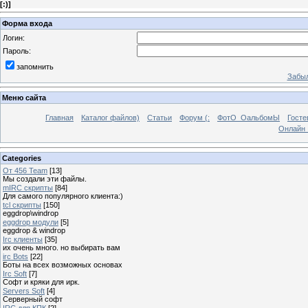
[
:)
]
Форма входа
Логин:
Пароль:
запомнить
Забыл
Меню сайта
Главная
Каталог файлов)
Статьи
Форум (:
ФотО_ОальбомЫ
Госте
Онлайн 
Categories
От 456 Team
[13]
Мы создали эти файлы.
mIRC скрипты
[84]
Для самого популярного клиента:)
tcl скрипты
[150]
eggdrop\windrop
eggdrop модули
[5]
eggdrop & windrop
Irc клиенты
[35]
их очень много. но выбирать вам
irc Bots
[22]
Боты на всех возможных основах
Irc Soft
[7]
Софт и кряки для ирк.
Servers Soft
[4]
Серверный софт
IRC для КПК
[2]