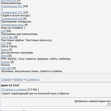
Коммуникаторы
Телефонные IRC
[44]
:)
Телефонные ICQ
[10]
Сидим в аське всегда:)
Телефонный Soft
[4]
Приложения телефонов
Телефонные игры
[4]
Игры на телефон :)
Soft
[65]
Программы для компьютера.
Text's files
[8]
Текстовые файлы. Текстовые проги итд.
ICQ
[14]
Soft & Clients
Кряки
[3]
для различных программ.
Web
[15]
PHP, MySQL, Ucoz скрипты, форумы, сайты, шаблоны.
Разное
[3]
Разное
Для NBS
[0]
Звуковые, визуальные скины, скрипты и файлы.
Главная
»
Файлы
»
tcl скрипты
japan tcl 1.0.0
[
Скачать с сервера
(2.0 Kb) ]
Скрипт переводящий ник на японский язык и обратно.
Добавлять комментарии могу
[
Р