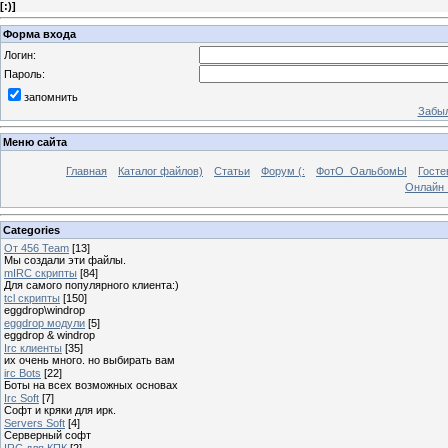
[
:)
]
Форма входа
Логин:
Пароль:
запомнить
Забыл
Меню сайта
Главная
Каталог файлов)
Статьи
Форум (:
ФотО_ОальбомЫ
Госте
Онлайн 
Categories
От 456 Team
[13]
Мы создали эти файлы.
mIRC скрипты
[84]
Для самого популярного клиента:)
tcl скрипты
[150]
eggdrop\windrop
eggdrop модули
[5]
eggdrop & windrop
Irc клиенты
[35]
их очень много. но выбирать вам
irc Bots
[22]
Боты на всех возможных основах
Irc Soft
[7]
Софт и кряки для ирк.
Servers Soft
[4]
Серверный софт
IRC для КПК
[2]