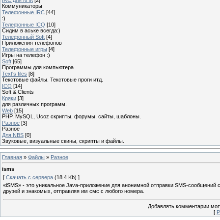
Коммуникаторы
Телефонные IRC
[44]
:)
Телефонные ICQ
[10]
Сидим в аське всегда:)
Телефонный Soft
[4]
Приложения телефонов
Телефонные игры
[4]
Игры на телефон :)
Soft
[65]
Программы для компьютера.
Text's files
[8]
Текстовые файлы. Текстовые проги итд.
ICQ
[14]
Soft & Clients
Кряки
[3]
для различных программ.
Web
[15]
PHP, MySQL, Ucoz скрипты, форумы, сайты, шаблоны.
Разное
[3]
Разное
Для NBS
[0]
Звуковые, визуальные скины, скрипты и файлы.
Главная
»
Файлы
»
Разное
isms
[
Скачать с сервера
(18.4 Kb) ]
«iSMS» - это уникальное Java-приложение для анонимной отправки SMS-сообщений с
друзей и знакомых, отправляя им смс с любого номера.
Добавлять комментарии могу
[
Р