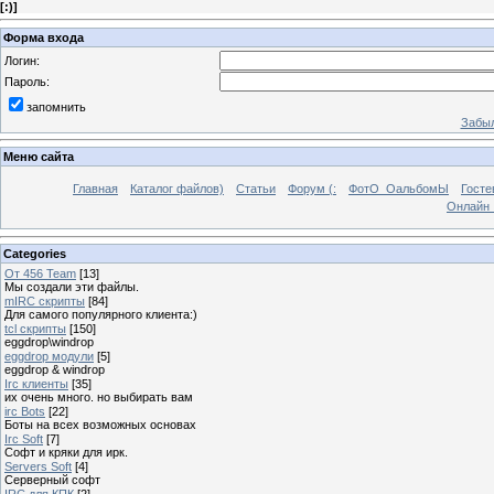
[
:)
]
Форма входа
Логин:
Пароль:
запомнить
Забыл
Меню сайта
Главная
Каталог файлов)
Статьи
Форум (:
ФотО_ОальбомЫ
Госте
Онлайн 
Categories
От 456 Team
[13]
Мы создали эти файлы.
mIRC скрипты
[84]
Для самого популярного клиента:)
tcl скрипты
[150]
eggdrop\windrop
eggdrop модули
[5]
eggdrop & windrop
Irc клиенты
[35]
их очень много. но выбирать вам
irc Bots
[22]
Боты на всех возможных основах
Irc Soft
[7]
Софт и кряки для ирк.
Servers Soft
[4]
Серверный софт
IRC для КПК
[2]