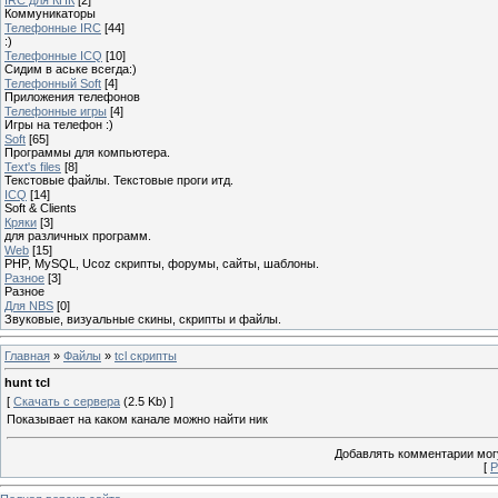
Коммуникаторы
Телефонные IRC
[44]
:)
Телефонные ICQ
[10]
Сидим в аське всегда:)
Телефонный Soft
[4]
Приложения телефонов
Телефонные игры
[4]
Игры на телефон :)
Soft
[65]
Программы для компьютера.
Text's files
[8]
Текстовые файлы. Текстовые проги итд.
ICQ
[14]
Soft & Clients
Кряки
[3]
для различных программ.
Web
[15]
PHP, MySQL, Ucoz скрипты, форумы, сайты, шаблоны.
Разное
[3]
Разное
Для NBS
[0]
Звуковые, визуальные скины, скрипты и файлы.
Главная
»
Файлы
»
tcl скрипты
hunt tcl
[
Скачать с сервера
(2.5 Kb) ]
Показывает на каком канале можно найти ник
Добавлять комментарии могу
[
Р