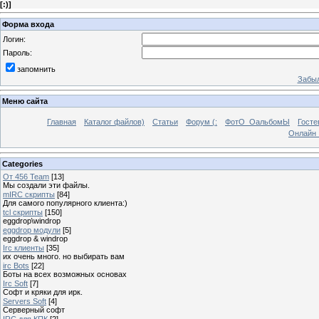
[
:)
]
Форма входа
Логин:
Пароль:
запомнить
Забыл
Меню сайта
Главная
Каталог файлов)
Статьи
Форум (:
ФотО_ОальбомЫ
Госте
Онлайн 
Categories
От 456 Team
[13]
Мы создали эти файлы.
mIRC скрипты
[84]
Для самого популярного клиента:)
tcl скрипты
[150]
eggdrop\windrop
eggdrop модули
[5]
eggdrop & windrop
Irc клиенты
[35]
их очень много. но выбирать вам
irc Bots
[22]
Боты на всех возможных основах
Irc Soft
[7]
Софт и кряки для ирк.
Servers Soft
[4]
Серверный софт
IRC для КПК
[2]