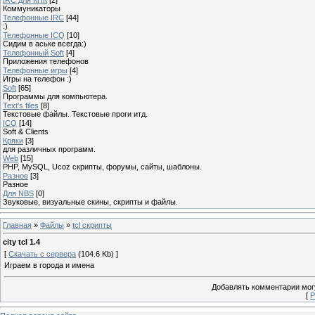
Коммуникаторы
Телефонные IRC
[44]
:)
Телефонные ICQ
[10]
Сидим в аське всегда:)
Телефонный Soft
[4]
Приложения телефонов
Телефонные игры
[4]
Игры на телефон :)
Soft
[65]
Программы для компьютера.
Text's files
[8]
Текстовые файлы. Текстовые проги итд.
ICQ
[14]
Soft & Clients
Кряки
[3]
для различных программ.
Web
[15]
PHP, MySQL, Ucoz скрипты, форумы, сайты, шаблоны.
Разное
[3]
Разное
Для NBS
[0]
Звуковые, визуальные скины, скрипты и файлы.
Главная
»
Файлы
»
tcl скрипты
city tcl 1.4
[
Скачать с сервера
(104.6 Kb) ]
Играем в города и имена
Добавлять комментарии могу
[
Р