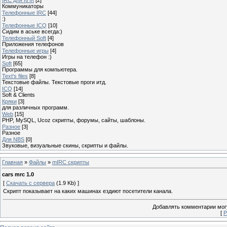
Коммуникаторы
Телефонные IRC
[44]
:)
Телефонные ICQ
[10]
Сидим в аське всегда:)
Телефонный Soft
[4]
Приложения телефонов
Телефонные игры
[4]
Игры на телефон :)
Soft
[65]
Программы для компьютера.
Text's files
[8]
Текстовые файлы. Текстовые проги итд.
ICQ
[14]
Soft & Clients
Кряки
[3]
для различных программ.
Web
[15]
PHP, MySQL, Ucoz скрипты, форумы, сайты, шаблоны.
Разное
[3]
Разное
Для NBS
[0]
Звуковые, визуальные скины, скрипты и файлы.
Главная
»
Файлы
»
mIRC скрипты
cars mrc 1.0
[
Скачать с сервера
(1.9 Kb) ]
Скрипт показывает на каких машинах ездиют посетители канала.
Добавлять комментарии могу
[
Р