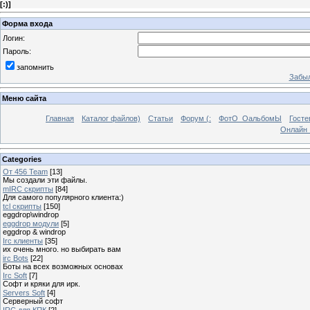
[
:)
]
Форма входа
Логин:
Пароль:
запомнить
Забыл
Меню сайта
Главная
Каталог файлов)
Статьи
Форум (:
ФотО_ОальбомЫ
Госте
Онлайн 
Categories
От 456 Team
[13]
Мы создали эти файлы.
mIRC скрипты
[84]
Для самого популярного клиента:)
tcl скрипты
[150]
eggdrop\windrop
eggdrop модули
[5]
eggdrop & windrop
Irc клиенты
[35]
их очень много. но выбирать вам
irc Bots
[22]
Боты на всех возможных основах
Irc Soft
[7]
Софт и кряки для ирк.
Servers Soft
[4]
Серверный софт
IRC для КПК
[2]