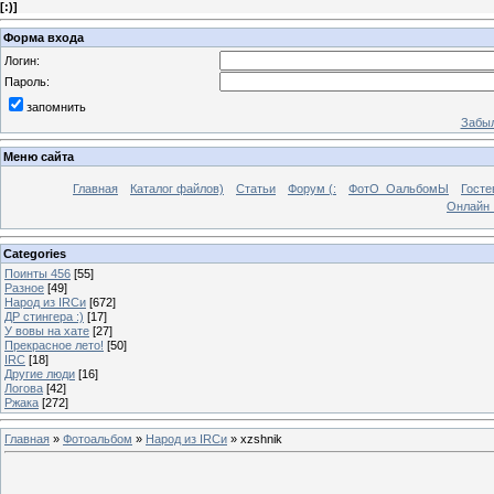
[
:)
]
Форма входа
Логин:
Пароль:
запомнить
Забыл
Меню сайта
Главная
Каталог файлов)
Статьи
Форум (:
ФотО_ОальбомЫ
Госте
Онлайн 
Categories
Поинты 456
[55]
Разное
[49]
Народ из IRCи
[672]
ДР стингера :)
[17]
У вовы на хате
[27]
Прекрасное лето!
[50]
IRC
[18]
Другие люди
[16]
Логова
[42]
Ржака
[272]
Главная
»
Фотоальбом
»
Народ из IRCи
» xzshnik