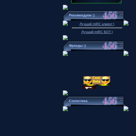
Рекомендуем :)
Лучший mIRC клиент:)
Лучший mIRC БОТ:)
Френды :)
Статистика