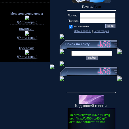
Группа:
Гуси
Мммммммммммммм
Логин:
Пароль:
ДР стингера :)
запомнить
ШАШЛЫГ!
Забыл пароль
|
Регистрация
ДР стингера :)
Поиск по сайту
Красавчиг
ДР стингера :)
:)
Код нашей кнопки: