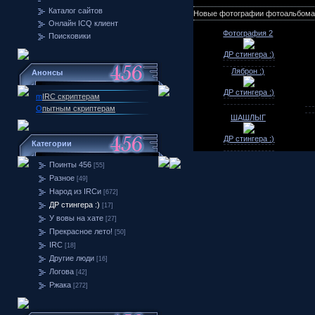
Каталог сайтов
Новые фотографии фотоальбома
Онлайн ICQ клиент
Фотография 2
Поисковики
ДР стингера :)
Ляброн :)
Анонсы
ДР стингера :)
m
IRC скриптерам
О
пытным скриптерам
ШАШЛЫГ
ДР стингера :)
Категории
Поинты 456
[55]
Разное
[49]
Народ из IRCи
[672]
ДР стингера :)
[17]
У вовы на хате
[27]
Прекрасное лето!
[50]
IRC
[18]
Другие люди
[16]
Логова
[42]
Ржака
[272]