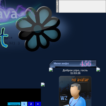
Мини инфо
Доброе утро, гость
11:53:26
Страницы:
1
2
»