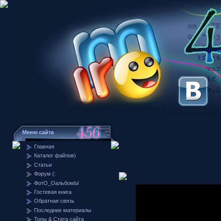
Меню сайта
Главная
Каталог файлов)
Статьи
Форум (:
ФотО_ОальбомЫ
Гостевая книга
Обратная связь
Последние материалы
Топы & Стата сайта