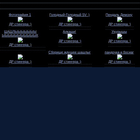
Фотография 1
Голодный-Голодный SV :)
Пендаль Демону
ДР стингера :)
ДР стингера :)
ДР стингера :)
ШАШЛЫЫЫЫЫЫЫ
Алкаши!
Укурышы
ЫЫЫЫЫЫЫЫЫЫЫК
ДР стингера :)
ДР стингера :)
ДР стингера :)
Сборище ждущее шашлыг
пандочка и босиаг
ДР стингера :)
ДР стингера :)
ДР стингера :)