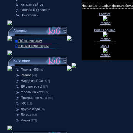
Каталог сайтов
Новые фотографии фотоальбома
Онлайн ICQ клиент
Lolwhat
Поисковики
Разное
Волны однако
Анонсы
Разное
m
IRC скриптерам
О
пытным скриптерам
МорЭ
Разное
Категории
Поинты 456
[55]
Разное
[49]
Народ из IRCи
[672]
ДР стингера :)
[17]
У вовы на хате
[27]
Прекрасное лето!
[50]
IRC
[18]
Другие люди
[16]
Логова
[42]
Ржака
[272]