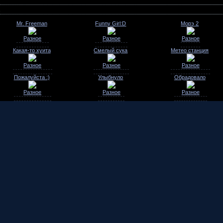
Mr. Freeman
Funny Girl:D
Морэ 2
Разное
Разное
Разное
Какая-то хуита
Смелый сука
Метео станция
Разное
Разное
Разное
Пожалуйста :)
Улыбнуло
Обрадовало
Разное
Разное
Разное