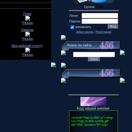
Группа:
Гуси
Пляж
Логин:
Пароль:
Разное
запомнить
Пивасик
Забыл пароль
|
Регистрация
Разное
Поиск по сайту
Мои рабочий стол=))
Разное
:)
Код нашей кнопки: