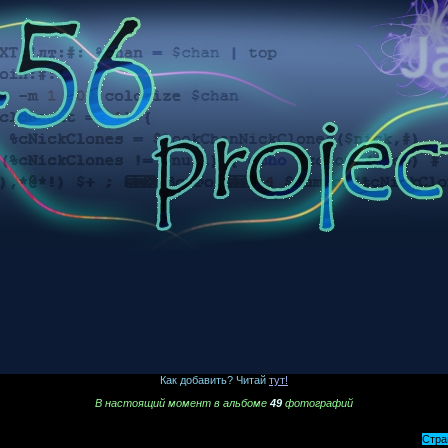
Как добавить? Читай
тут!
В настоящий момент в альбоме
49
фотографий
Стра