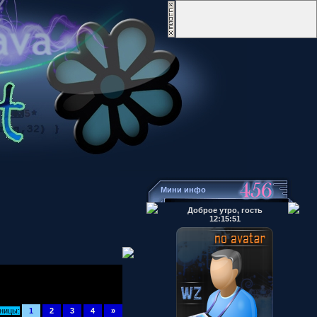
Мини инфо
Доброе утро, гость
12:15:51
ницы:
1
2
3
4
»