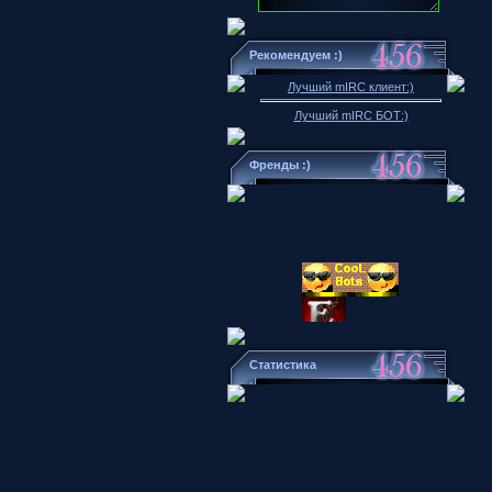
Рекомендуем :)
Лучший mIRC клиент:)
Лучший mIRC БОТ:)
Френды :)
Статистика