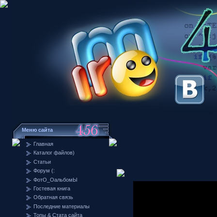
Меню сайта
Главная
Каталог файлов)
Статьи
Форум (:
ФотО_ОальбомЫ
Гостевая книга
Обратная связь
Последние материалы
Топы & Стата сайта