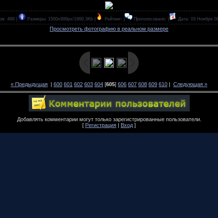
ов: 489 |
Размеры: 1500x999px/1900.3Kb |
Рейтинг: |
Проголосовало: |
Дата: 03 Ноября 0
Просмотреть фотографию в реальном размере
« Предыдущая
|
600
601
602
603
604
[
605
]
606
607
608
609
610
|
Следующая »
Добавлять комментарии могут только зарегистрированные пользователи.
[
Регистрация
|
Вход
]