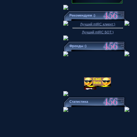
Рекомендуем :)
Лучший mIRC клиент:)
Лучший mIRC БОТ:)
Френды :)
Статистика