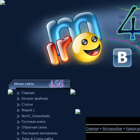
Меню сайта
Главная
Каталог файлов)
Статьи
Форум (:
ФотО_ОальбомЫ
Гостевая книга
Обратная связь
Главная
»
Фотоальбом
»
Народ и
Последние материалы
Топы & Стата сайта