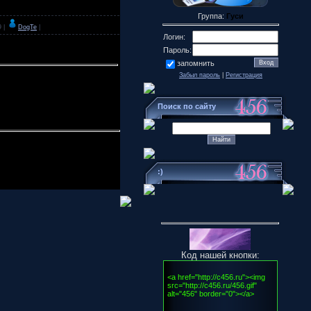
Группа:
Гуси
9 |
DogTe
|
Логин:
Пароль:
запомнить
Забыл пароль
|
Регистрация
Поиск по сайту
:)
Код нашей кнопки: