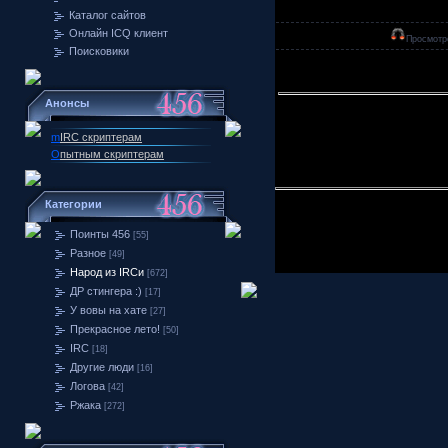
Каталог сайтов
Онлайн ICQ клиент
Просмотр
Поисковики
Анонсы
m
IRC скриптерам
О
пытным скриптерам
Категории
Поинты 456
[55]
Разное
[49]
Народ из IRCи
[672]
ДР стингера :)
[17]
У вовы на хате
[27]
Прекрасное лето!
[50]
IRC
[18]
Другие люди
[16]
Логова
[42]
Ржака
[272]