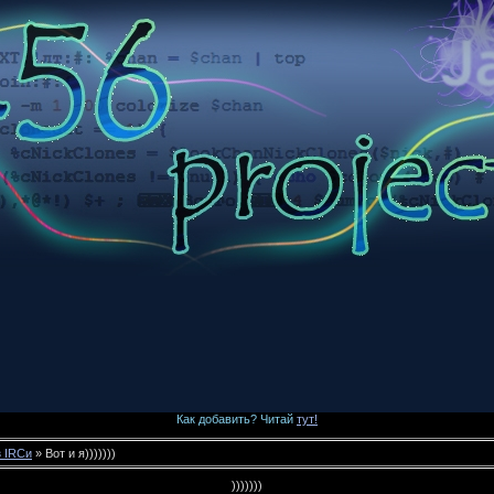
Как добавить? Читай
тут!
з IRCи
» Вот и я)))))))
)))))))