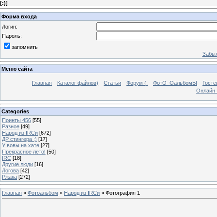
[
:)
]
Форма входа
Логин:
Пароль:
запомнить
Забыл
Меню сайта
Главная
Каталог файлов)
Статьи
Форум (:
ФотО_ОальбомЫ
Госте
Онлайн 
Categories
Поинты 456
[55]
Разное
[49]
Народ из IRCи
[672]
ДР стингера :)
[17]
У вовы на хате
[27]
Прекрасное лето!
[50]
IRC
[18]
Другие люди
[16]
Логова
[42]
Ржака
[272]
Главная
»
Фотоальбом
»
Народ из IRCи
» Фотография 1