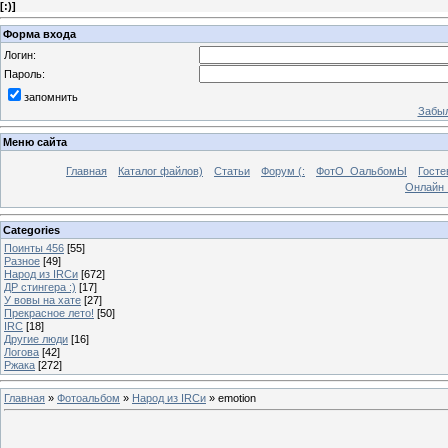
[
:)
]
Форма входа
Логин:
Пароль:
запомнить
Забыл
Меню сайта
Главная
Каталог файлов)
Статьи
Форум (:
ФотО_ОальбомЫ
Госте
Онлайн 
Categories
Поинты 456
[55]
Разное
[49]
Народ из IRCи
[672]
ДР стингера :)
[17]
У вовы на хате
[27]
Прекрасное лето!
[50]
IRC
[18]
Другие люди
[16]
Логова
[42]
Ржака
[272]
Главная
»
Фотоальбом
»
Народ из IRCи
» emotion