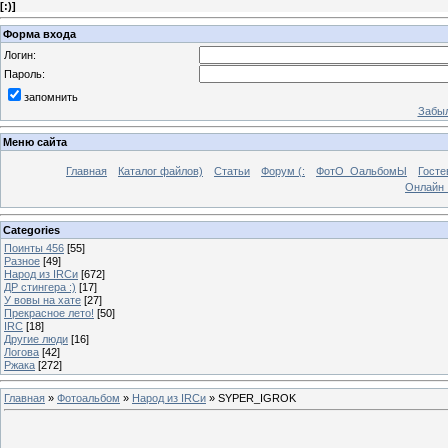
[
:)
]
Форма входа
Логин:
Пароль:
запомнить
Забыл
Меню сайта
Главная
Каталог файлов)
Статьи
Форум (:
ФотО_ОальбомЫ
Госте
Онлайн 
Categories
Поинты 456
[55]
Разное
[49]
Народ из IRCи
[672]
ДР стингера :)
[17]
У вовы на хате
[27]
Прекрасное лето!
[50]
IRC
[18]
Другие люди
[16]
Логова
[42]
Ржака
[272]
Главная
»
Фотоальбом
»
Народ из IRCи
» SYPER_IGROK