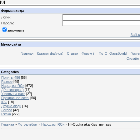
[
:)
]
Форма входа
Логин:
Пароль:
запомнить
Забыл
Меню сайта
Главная
Каталог файлов)
Статьи
Форум (:
ФотО_ОальбомЫ
Госте
Онлайн 
Categories
Поинты 456
[55]
Разное
[49]
Народ из IRCи
[672]
ДР стингера :)
[17]
У вовы на хате
[27]
Прекрасное лето!
[50]
IRC
[18]
Другие люди
[16]
Логова
[42]
Ржака
[272]
Главная
»
Фотоальбом
»
Народ из IRCи
» HI-Oqpka aka Kiss_my_ass