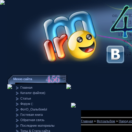
Меню сайта
Главная
Каталог файлов)
Статьи
Форум (:
ФотО_ОальбомЫ
Гостевая книга
Обратная связь
Главная
»
Фотоальбом
»
Народ и
Последние материалы
Топы & Стата сайта