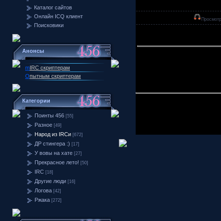
Каталог сайтов
Онлайн ICQ клиент
Просмотр
Поисковики
Анонсы
m
IRC скриптерам
О
пытным скриптерам
Категории
Поинты 456
[55]
Разное
[49]
Народ из IRCи
[672]
ДР стингера :)
[17]
У вовы на хате
[27]
Прекрасное лето!
[50]
IRC
[18]
Другие люди
[16]
Логова
[42]
Ржака
[272]