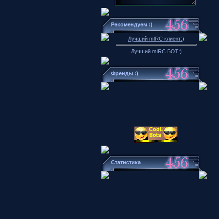
Рекомендуем :)
Лучший mIRC клиент:)
Лучший mIRC БОТ:)
Френды :)
Статистика