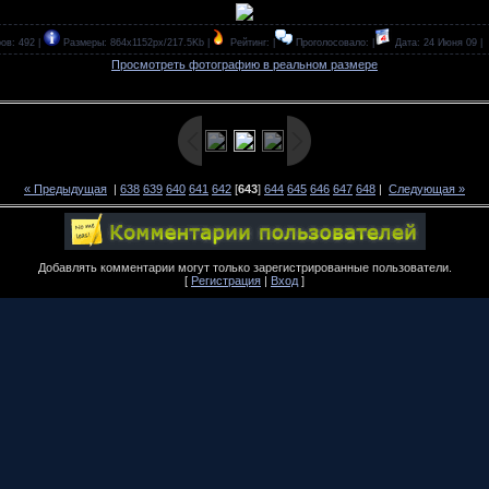
ов: 492 |
Размеры: 864x1152px/217.5Kb |
Рейтинг: |
Проголосовало: |
Дата: 24 Июня 09 |
Просмотреть фотографию в реальном размере
« Предыдущая
|
638
639
640
641
642
[
643
]
644
645
646
647
648
|
Следующая »
Добавлять комментарии могут только зарегистрированные пользователи.
[
Регистрация
|
Вход
]