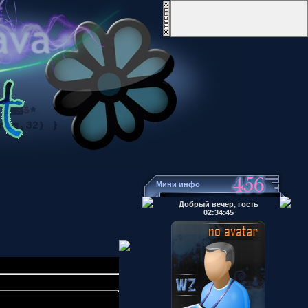
Мини инфо
Добрый вечер, гость
02:34:45