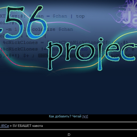
Как добавить? Читай
тут!
з IRCи
» SV ЕБАШЕТ кавота
:D