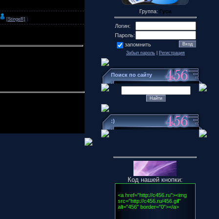
Группа:
Гуси
[StingeR]
|
Логин:
Пароль:
запомнить
Забыл пароль
|
Регистрация
Поиск по сайту
:)
Код нашей кнопки: