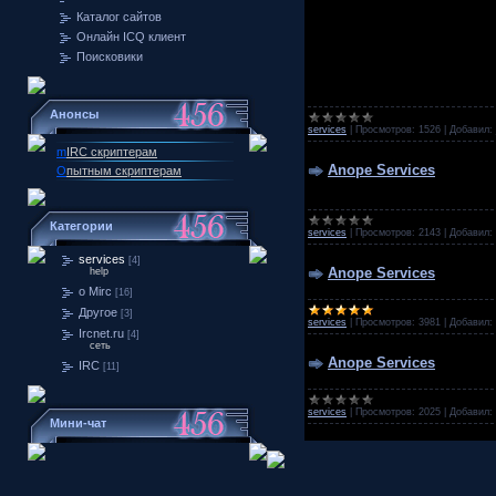
Каталог сайтов
Онлайн ICQ клиент
Поисковики
Анонсы
services
|
Просмотров:
1526
|
Добавил:
m
IRC скриптерам
Anope Services
О
пытным скриптерам
Категории
services
|
Просмотров:
2143
|
Добавил:
services
[4]
Anope Services
help
о Mirc
[16]
Другое
[3]
services
|
Просмотров:
3981
|
Добавил:
Ircnet.ru
[4]
сеть
Anope Services
IRC
[11]
services
|
Просмотров:
2025
|
Добавил:
Мини-чат