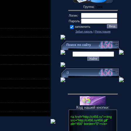
Группа:
Гуси
Логин:
Пароль:
запомнить
Забыл пароль
|
Регистрация
Поиск по сайту
:)
Код нашей кнопки: