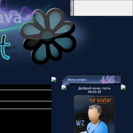
Мини инфо
Доброй ночи, гость
04:01:19