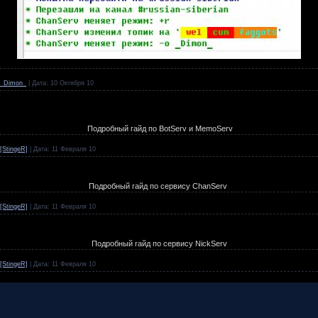
_Dimon_
|
Дата:
10 Октября 10
Подробный гайд по BotServ и MemoServ
[StingeR]
|
Дата:
11 Февраля 10
Подробный гайд по сервису ChanServ
[StingeR]
|
Дата:
11 Февраля 10
Подробный гайд по сервису NickServ
[StingeR]
|
Дата:
11 Февраля 10