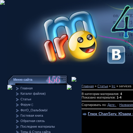
Меню сайта
Главная
»
Статьи
»
Irc
» services
Главная
Каталог файлов)
В категории материалов:
4
Показано материалов:
1-4
Статьи
Форум (:
Сортировать по:
Дате
·
Названи
ФотО_ОальбомЫ
Глюк ChanServ. Юзаем 
Гостевая книга
Обратная связь
Последние материалы
Топы & Стата сайта