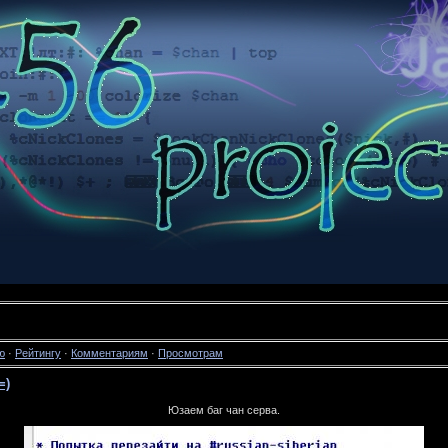
ю
·
Рейтингу
·
Комментариям
·
Просмотрам
=)
Юзаем баг чан серва.