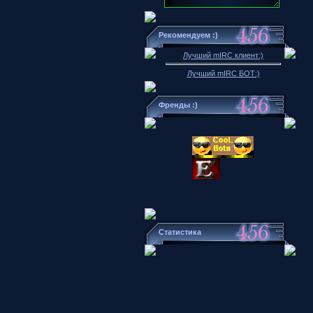
Рекомендуем :)
Лучший mIRC клиент:)
Лучший mIRC БОТ:)
Френды :)
Статистика