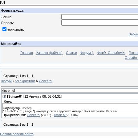
[
:)
]
Форма входа
Логин:
Пароль:
запомнить
Забыл
Меню сайта
Главная
Каталог файлов)
Статьи
Форум (:
ФотО_ОальбомЫ
Госте
Онлайн 
Страница
1
из
1
1
Форум
»
tcl скриптинг
»
klever.tcl
klever.tcl
[
1
]
[StingeR]
[12 Августа 08, 02:04:31]
Quote
«@[StingeR]» !клевер
* +`Robot1x` :: [StingeR] находит у себя в трусиках клевер с 3-мя листиками! Всосал?
Прикрепления:
klever.tcl
·
listok.txt
(2.6 Kb)
(1.4 Kb)
Страница
1
из
1
1
Полная версия сайта