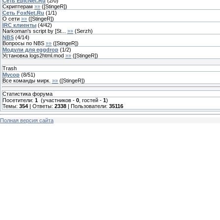
Сеть EpicNet.Ru
(
2
/
0
)
Скриптерам
»»
(
[StingeR]
)
Сеть FoxNet.Ru
(
1
/
1
)
О сети
»»
(
[StingeR]
)
IRC клиенты
(
4
/
42
)
Narkoman's script by [St...
»»
(
Serzh
)
NBS
(
4
/
14
)
Вопросы по NBS
»»
(
[StingeR]
)
Модули для eggdrop
(
1
/
2
)
Установка logs2html.mod
»»
(
[StingeR]
)
Trash
Мусор
(
8
/
51
)
Все команды мирк.
»»
(
[StingeR]
)
Статистика форума
Посетители:
1
(участников -
0
, гостей -
1
)
Темы:
354
| Ответы:
2338
| Пользователи:
35116
Полная версия сайта