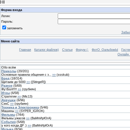
[
:)
]
Форма входа
Логин:
Пароль:
запомнить
Забыл
Меню сайта
Главная
Каталог файлов)
Статьи
Форум (:
ФотО_ОальбомЫ
Госте
Онлайн 
Обо всём
Приколы
(
20
/
201
)
Основные правила общения с з...
»»
(
ssskub
)
Бред
(
18
/
314
)
Щитаим до 5000
»»
(
[StingeR]
)
Разное
(
5
/
69
)
ФутБол!!!!!
»»
(
грубиян
)
Игры
(
6
/
58
)
Стратегии
»»
(
Mic13
)
Девушки
(
6
/
96
)
СекС
»»
(
грубиян
)
Техника и Электроника
(
5
/
46
)
Мaшины
»»
(
SYPER_IGROK
)
Фильмы
(
7
/
64
)
Фильмы ужасов
»»
(
ВаМпИрЮгА
)
События
(
5
/
68
)
у кого когда ДР :)
»»
(
ВаМпИрЮгА
)
Музыка
(
8
/
34
)