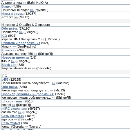
Альтернатива
»»
(
ВаМпИрЮгА
)
Видео
(
4
/
59
)
Прикольные видео
»»
(
грубиян
)
Игры форума
(
12
/
257
)
Хотелка
»»
(
Mic13
)
Интернет & О сайте & О проекте
Обо всём.
(
17
/
190
)
Новшества
»»
(
[StingeR]
)
ICQ
(
5
/
21
)
Украли UIN ! Что делать ?
»»
(
_Dimon_
)
Реклама и предложения
(
9
/
24
)
Услуги
»»
(
DmitRexInfo
)
Креатив
(
7
/
39
)
Аватары на тему 456
»»
(
[StingeR]
)
Новости проекта
(
2
/
8
)
#456h
»»
(
[StingeR]
)
Black List
(
3
/
5
)
Кидалы str-mobile.ru
»»
(
[StingeR]
)
IRC
#456
(
12
/
195
)
Несостоятельность полуоперат...
»»
(
kastello
)
Обо всём.
(
8
/
66
)
Какой версией ирк полдьзуете...
»»
(
Mic13
)
Правила, законы и информация.
(
15
/
46
)
Как проще писать собственные...
»»
(
[StingeR]
)
tcl скриптинг
(
78
/
15
)
bnc.tcl
»»
(
[StingeR]
)
mIRC скриптинг
(
49
/
157
)
casino mrc
»»
(
[StingeR]
)
Сеть IRCnet.ru
(
10
/
96
)
#goroda
»»
(
[StingeR]
)
Сеть YakNet
(
7
/
8
)
Канал #Goroda
»»
(
Novarg
)