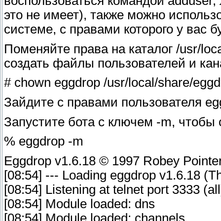
воспользоваться командой adduser, 
это не имеет), также можно исполь
системе, с правами которого у вас б
Поменяйте права на каталог /usr/loc
создать файлы пользователей и кан
# chown eggdrop /usr/local/share/egg
Зайдите с правами пользователя egg
Запустите бота с ключем -m, чтобы
% eggdrop -m
Eggdrop v1.6.18 © 1997 Robey Point
[08:54] --- Loading eggdrop v1.6.18 (T
[08:54] Listening at telnet port 3333 (all
[08:54] Module loaded: dns
[08:54] Module loaded: channels