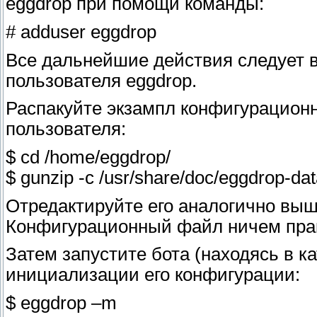
eggdrop при помощи команды:
# adduser eggdrop
Все дальнейшие действия следует в
пользователя eggdrop.
Распакуйте экзампл конфигурацио
пользователя:
$ cd /home/eggdrop/
$ gunzip -c /usr/share/doc/eggdrop-da
Отредактируйте его аналогично вы
Конфигурационный файл ничем прак
Затем запустите бота (находясь в ка
инициализации его конфигурации:
$ eggdrop –m