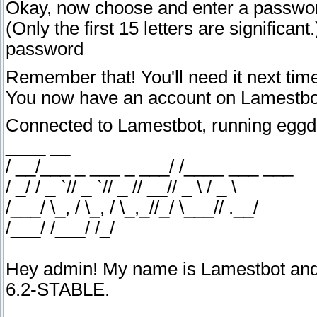
Okay, now choose and enter a passwo
(Only the first 15 letters are significant.
password
Remember that! You'll need it next time
You now have an account on Lamestbot
Connected to Lamestbot, running eggd
____ __
/ __/___ _ ___ _ ___/ /____ ___ ___
/ _/ / _ `// _ `// _ // __// _ \ / _ \
/___/ \_, / \_, / \_,_//_/ \___// .__/
/___/ /___/ /_/
Hey admin! My name is Lamestbot and
6.2-STABLE.