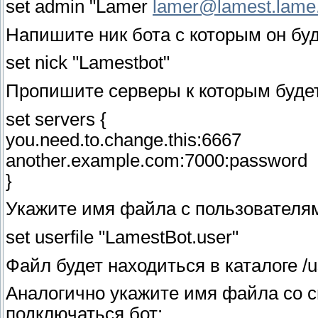
set admin "Lamer
lamer@lamest.lame
Напишите ник бота с которым он буде
set nick "Lamestbot"
Пропишите серверы к которым будет
set servers {
you.need.to.change.this:6667
another.example.com:7000:password
}
Укажите имя файла с пользователям
set userfile "LamestBot.user"
Файл будет находиться в каталоге /us
Аналогично укажите имя файла со с
подключаться бот: