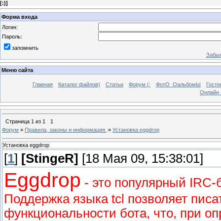
[
:)
]
Форма входа
Логин:
Пароль:
запомнить
Забыл
Меню сайта
Главная
Каталог файлов)
Статьи
Форум (:
ФотО_ОальбомЫ
Госте
Онлайн 
Страница
1
из
1
1
Форум
»
Правила, законы и информация.
»
Установка eggdrop
Установка eggdrop
[
1
]
[StingeR]
[18 Мая 09, 15:38:01]
Eggdrop
- это популярный IRC-
Поддержка языка tcl позволяет пис
функциональности бота, что, при о