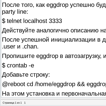
После того, как eggdrop успешно бу
party line:
$ telnet localhost 3333
Действуйте аналогично описанию н
После успешной инициализации в д
.user и .chan.
Пропишите eggdrop в автозагрузку, и
$ crontab -e
Добавьте строку:
@reboot cd /home/eggdrop && eggdro
На этом установка и первоначальна
Страница
1
из
1
1