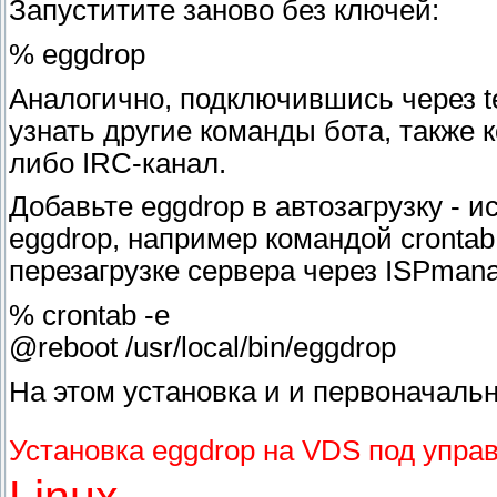
Запуститите заново без ключей:
% eggdrop
Аналогично, подключившись через te
узнать другие команды бота, также 
либо IRC-канал.
Добавьте eggdrop в автозагрузку - и
eggdrop, например командой cronta
перезагрузке сервера через ISPmana
% crontab -e
@reboot /usr/local/bin/eggdrop
На этом установка и и первоначаль
Установка eggdrop на VDS под упр