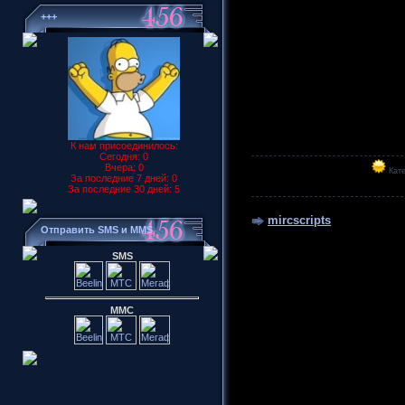
+++
К нам присоединилось:
Сегодня: 0
Вчера: 0
Кате
За последние 7 дней: 0
За последние 30 дней: 5
mircscripts
Отправить SMS и MMS
SMS
ММС