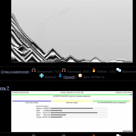
:
Отдых и развлечения
|
Просмотров: 713 |
Переходов: 2165 |
Рейтинг : 5.0 |
Проголосов
Добавил:
[StingeR]
|
Дата:
26 Мая 11
ета ?