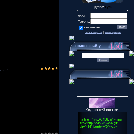
Группа:
Гуси
Логин:
Пароль:
запомнить
Забыл пароль
|
Регистрация
Поиск по сайту
ало: 1
:)
Код нашей кнопки: