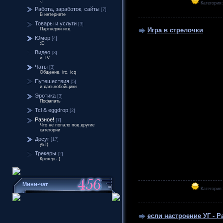
:]
Категория
Работа, заработок, сайты
[7]
В интернете
Товары и услуги
[3]
Игра в стрелочки
Партнёрки итд
Юмор
[4]
:D
Видео
[3]
и TV
Чаты
[3]
Общение, irc, icq
Путешествия
[5]
и дальнобойщики
Эротика
[3]
Пофапать
Tcl & eggdrop
[2]
Разное!
[7]
Что не попало под другие
категории
Досуг
[17]
уы!)
Трекеры
[2]
Крекеры:)
Мини-чат
Категория
если настроение УГ - Р