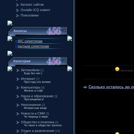
Каталог сайтов
Онлайн ICQ клиент
Поисковики
Анонсы
m
IRC скриптерам
О
пытным скриптерам
Категории
Автомобили
[1]
Категория
Куда без них:)
Интернет
[7]
Просторы его велики
Сколько осталось до л
Компьютеры
[4]
Железо и софт
Наука и образование
[3]
Просвящяемса!
Непознанное
[2]
Интересные вещи
Новости и СМИ
[3]
Чо тварица в мире.
Общество и политика
[3]
Чо такое в обществе трололо.
Отдых и развлечения
[13]