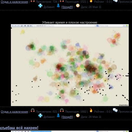
:
Отдых и развлечения
|
Просмотров: 724 |
Переходов: 1521 |
Рейтинг : 0.0 |
Проголосов
Добавил:
[StingeR]
|
Дата:
26 Мая 11
Убивает время и плохое настроение
:
Отдых и развлечения
|
Просмотров: 621 |
Переходов: 1682 |
Рейтинг : 0.0 |
Проголосов
Добавил:
[StingeR]
|
Дата:
26 Мая 11
азъебаш всё нахрен!