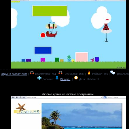
:
Отдых и развлечения
|
Просмотров: 784 |
Переходов: 1569 |
Рейтинг : 0.0 |
Проголосов
Добавил:
[StingeR]
|
Дата:
26 Мая 11
Любые кряки на любые программы.