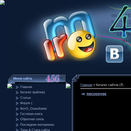
Меню сайта
Главная
»
Каталог сайтов
(
7
)
Главная
Каталог файлов)
песооочек
Статьи
Форум (:
ФотО_ОальбомЫ
Гостевая книга
Обратная связь
Последние материалы
Топы & Стата сайта