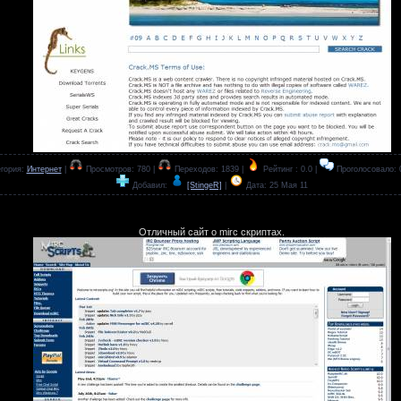
гория:
Интернет
|
Просмотров: 780 |
Переходов: 1839 |
Рейтинг : 0.0 |
Проголосовало: 
Добавил:
[StingeR]
|
Дата:
25 Мая 11
Отличный сайт о mirc скриптах.