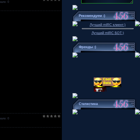
ало: 0
Рекомендуем :)
Лучший mIRC клиент:)
Лучший mIRC БОТ:)
Френды :)
Статистика
ало: 0