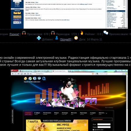
егория:
Разное!
|
Просмотров: 678 |
Переходов: 1721 |
Рейтинг : 0.0 |
Проголосовало: 0
Добавил:
[StingeR]
|
Дата:
14 Марта 11
ио онлайн современной электронной музыки. Радиостанция официально стартовала 1 но
й страны! Всегда самая актуальная клубная танцевальная музыка. Лучшие программы
амое лучшее и только для вас!!! Музыкальный формат строится преимущественно на ст