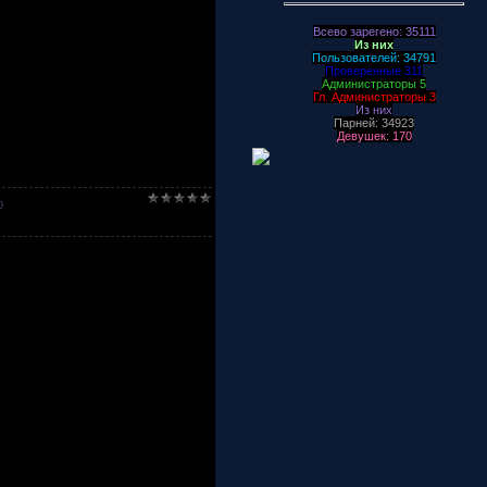
Всево зарегено: 35111
Из них
Пользователей: 34791
Проверенные 311
Администраторы 5
Гл. Администраторы 3
Из них
Парней: 34923
Девушек: 170
0