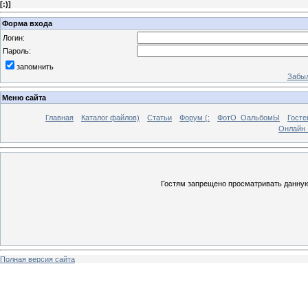
[
:)
]
Форма входа
Логин:
Пароль:
запомнить
Забыл
Меню сайта
Главная
Каталог файлов)
Статьи
Форум (:
ФотО_ОальбомЫ
Госте
Онлайн 
Гостям запрещено просматривать данную 
Полная версия сайта