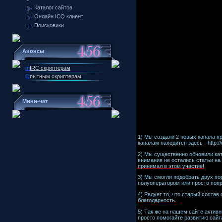
Каталог сайтов
Онлайн ICQ клиент
Поисковики
Анонсы
m
IRC скриптерам
О
пытным скриптерам
Мини-чат
1) Мы создали 2 новых канала пр
каналам находится здесь - http://
2) Мы существенно обновили кат
внимания не остались статьи на
принимал в этом участие!
3) Мы смогли подобрать двух хор
полуоператором или просто попроб
4) Радует то, что старый состав
благодарность.
5) Так же на нашем сайте актив
просто помогайте развитию сайт