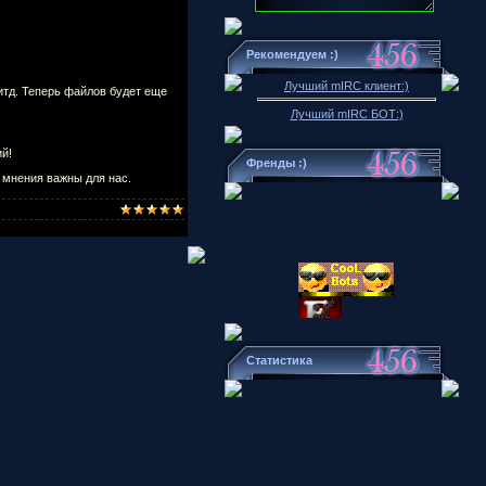
Рекомендуем :)
Лучший mIRC клиент:)
итд. Теперь файлов будет еще
Лучший mIRC БОТ:)
й!
Френды :)
 мнения важны для нас.
Статистика