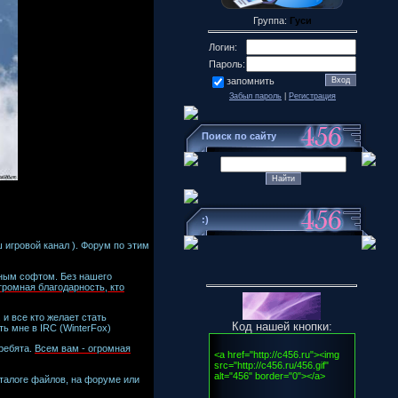
Группа:
Гуси
Логин:
Пароль:
запомнить
Забыл пароль
|
Регистрация
Поиск по сайту
:)
 игровой канал ). Форум по этим
чным софтом. Без нашего
громная благодарность, кто
и все кто желает стать
Код нашей кнопки:
ть мне в IRC (WinterFox)
 ребята.
Всем вам - огромная
аталоге файлов, на форуме или