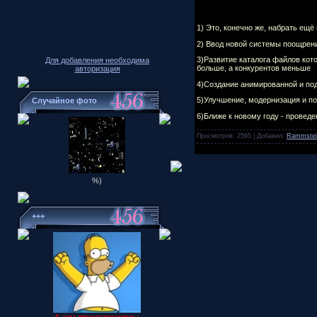
1) Это, конечно же, набрать ещ
2) Ввод новой системы поощрени
3)Развитие каталога файлов кот
Для добавления необходима
больше, а конкурентов меньше
авторизация
4)Создание анимированной и по
5)Улучшение, модернизация и по
Случайное фото
6)Ближе к новому году - провед
Просмотров: 2565 | Добавил:
Rammstei
%)
+++