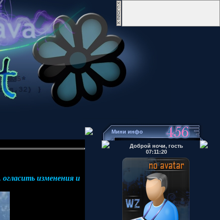
Мини инфо
Доброй ночи, гость
07:11:20
 огласить изменения и