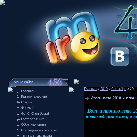
Меню сайта
Главная
»
2010
»
Сентябрь
»
20
Главная
Каталог файлов)
Итоги лета 2010 и пла
Статьи
Форум (:
Вот и прошло лето 20
ФотО_ОальбомЫ
нововведения в нём, а
Гостевая книга
Обратная связь
Последние материалы
Топы & Стата сайта