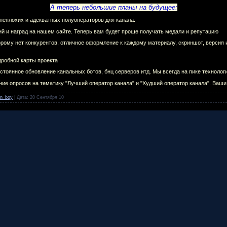
А теперь небольшие планы на будущее:
ё неплохих и адекватных полуоператоров для канала.
й и наград на нашем сайте. Теперь вам будет проще получать медали и репутацию
орому нет конкурентов, отличное оформление к каждому материалу, скриншот, версия 
дробной карты проекта
стоянное обновление канальных ботов, бнц серверов итд. Мы всегда на пике технологи
ение опросов на тематику "Лучший оператор канала" и "Худший оператор канала". Ваши
n_boy
| Дата:
20 Сентября 10