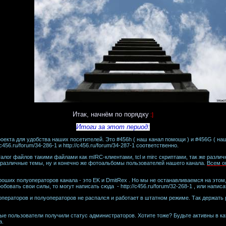
Итак, начнём по порядку
:]
Итоги за этот период:
оекта для удобства наших посетителей. Это #456h ( наш канал помощи ) и #456G ( наш
c456.ru/forum/34-286-1 и http://c456.ru/forum/34-287-1 соответственно.
алог файлов такими файлами как mIRC-клиентами, tcl и mirc скриптами, так же разли
 различные темы, ну и конечно же фотоальбомы пользователей нашего канала.
Всем о
оших полуоператоров канала - это EK и DmitRex . Но мы не останавливаемся на этом, 
овать свои силы, то могут написать сюда - http://c456.ru/forum/32-268-1 , или написа
 операторов и полуоператоров не распался и работает в штатном режиме. Так держать
ные пользователи получили статус администраторов. Хотите тоже? Будьте активны в к
а.