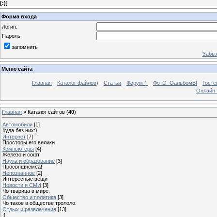
[
:)
]
Форма входа
Логин:
Пароль:
запомнить
Забыл
Меню сайта
Главная
Каталог файлов)
Статьи
Форум (:
ФотО_ОальбомЫ
Госте
Онлайн 
Главная
»
Каталог сайтов
(
40
)
Автомобили
[1]
Куда без них:)
Интернет
[7]
Просторы его велики
Компьютеры
[4]
Железо и софт
Наука и образование
[3]
Просвящяемса!
Непознанное
[2]
Интересные вещи
Новости и СМИ
[3]
Чо тварица в мире.
Общество и политика
[3]
Чо такое в обществе трололо.
Отдых и развлечения
[13]
:]