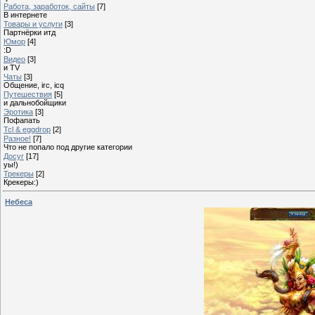
Работа, заработок, сайты
[7]
В интернете
Товары и услуги
[3]
Партнёрки итд
Юмор
[4]
:D
Видео
[3]
и TV
Чаты
[3]
Общение, irc, icq
Путешествия
[5]
и дальнобойщики
Эротика
[3]
Пофапать
Tcl & eggdrop
[2]
Разное!
[7]
Что не попало под другие категории
Досуг
[17]
уы!)
Трекеры
[2]
Крекеры:)
Небеса